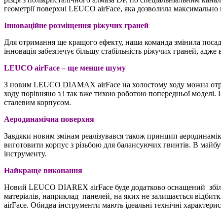
геометрії поверхні LEUCO airFace, яка дозволила максимально
Інноваційне розміщення ріжучих граней
Для отримання ще кращого ефекту, наша команда змінила посад
інновація забезпечує більшу стабільність ріжучих граней, адже
LEUCO
airFace – ще менше шуму
З новим LEUCO DIAMAX airFace на холостому ходу можна отр
ходу порівняно з і так вже тихою роботою попередньої моделі. 
сталевим корпусом.
Аеродинамічна поверхня
Завдяки новим змінам реалізувався також принцип аеродинамі
виготовити корпус з різьбою для балансуючих гвинтів. В майб
інструменту.
Найкраще виконання
Новий LEUCO DIAREX airFace буде додатково оснащений збіль
матеріалів, наприклад панелей, на яких не залишається від
airFace. Обидва інструменти мають ідеальні технічні характер