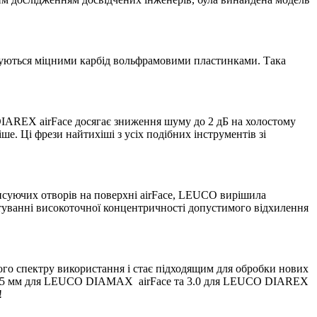
имуються міцними карбід вольфрамовими пластинками. Така
AREX airFace досягає зниження шуму до 2 дБ на холостому
е. Ці фрези найтихіші з усіх подібних інструментів зі
нсуючих отворів на поверхні airFace, LEUCO вирішила
штуванні високоточної концентричності допустимого відхилення
 спектру використання і стає підходящим для обробки нових
и: 1.5 мм для LEUCO DIAMAX airFace та 3.0 для LEUCO DIAREX
!