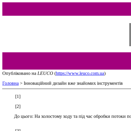
Опублiковано на
LEUCO
(
https://www.leuco.com.ua
)
Головна
> Інноваційний дизайн вже знайомих інструментів
[1]
[2]
До цього: На холостому ходу та під час обробки потоки
[3]