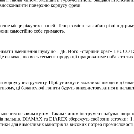
 вдосконалити поверхню корпусу фрези.
очне місце ріжучих граней. Тепер замість заглибин різці підтр
 вони самостійно себе тримають.
имати зменшення шуму до 1 дБ. Його «старший брат» LEUCO DI
Це означає, що весь сегмент продукції працюватиме набагато тихіш
ки корпусу інструменту. Щоб уникнути можливої шкоди від бала
утньому, ці балансуючі гвинти будуть використовуватися в нала
шеним осьовим кутом. Таким чином інструмент набуває ширшого
битків пальців. DIAMAX та DIAREX збережуть свої зони заточк
истики для вимогливих майстрів та високих потреб промисловості