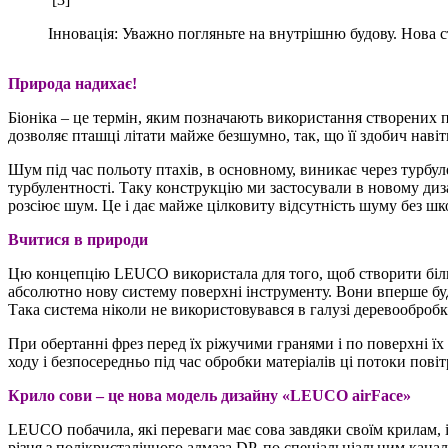
Інновація: Уважно погляньте на внутрішню будову. Нова 
Природа надихає!
Біоніка – це термін, яким позначають використання створених 
дозволяє пташці літати майже безшумно, так, що її здобич навіт
Шум під час польоту птахів, в основному, виникає через турбу
турбулентності. Таку конструкцію ми застосували в новому диз
розсіює шум. Це і дає майже цілковиту відсутність шуму без шк
Вчитися в природи
Цю концепцію LEUCO використала для того, щоб створити більш
абсолютно нову систему поверхні інструменту. Вони вперше буд
Така система ніколи не використовувався в галузі деревообробк
При обертанні фрез перед їх ріжучими гранями і по поверхні ї
ходу і безпосередньо під час обробки матеріалів ці потоки по
Крило сови – це нова модель дизайну «
LEUCO
airFace»
LEUCO побачила, які переваги має сова завдяки своїм крилам, і
різця з полікристалічного алмаза DP, по спеціальніальним кан