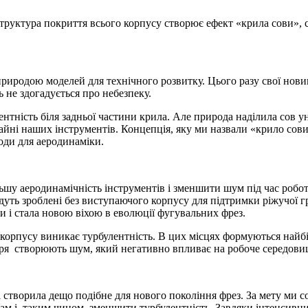
структура покриття всього корпусу створює ефект «крила сови», 
природою моделей для технічного розвитку. Цього разу свої нов
ь не здогадується про небезпеку.
лентність біля задньої частини крила. Але природа наділила сов 
айні наших інструментів. Концепція, яку ми назвали «крило сови
оди для аеродинаміки.
у аеродинамічність інструментів і зменшити шум під час робот
уть зроблені без виступаючого корпусу для підтримки ріжучої г
и і стала новою віхою в еволюції фугувальних фрез.
х корпусу виникає турбулентність. В цих місцях формуються най
вітря створюють шум, який негативно впливає на робоче середови
 створила дещо подібне для нового покоління фрез. За мету ми с
алам і, таким чином, зменшити турбулентність. Завдяки інтенсив