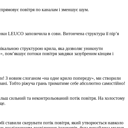
спрямовує повітря по каналам і зменшує шум.
инки LEUCO запозичила в сови. Витончена структура її пір’я
унікальною структурою крила, яка дозволяє уникнути
», пом’якшує потоки повітря завдяки зазубреним кінцям і
и! З новим слоганом «на одне крило попереду», ми створили
рані. Тобто ріжуча грань триматиме себе абсолютно самостійно!
більш сильний та неконтрольований потік повітря. На холостому
ще.
обі ставили скерувати потік повітря, який утворюється навколо
ним дослідженням досвідчених інженерів, була винайдена модель