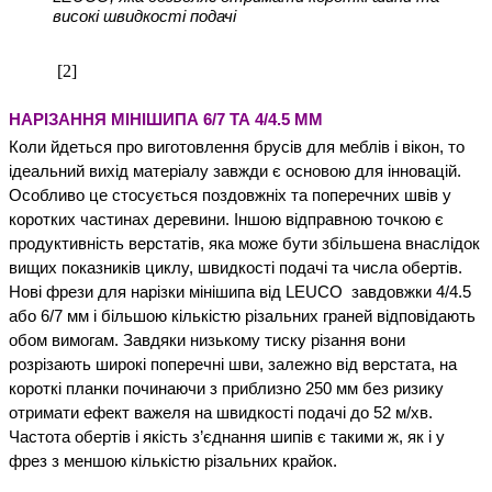
високі швидкості подачі
[2]
НАРІЗАННЯ МІНІШИПА 6/7 ТА 4/4.5 ММ
Коли йдеться про виготовлення брусів для меблів і вікон, то 
ідеальний вихід матеріалу завжди є основою для інновацій. 
Особливо це стосується поздовжніх та поперечних швів у 
коротких частинах деревини. Іншою відправною точкою є 
продуктивність верстатів, яка може бути збільшена внаслідок 
вищих показників циклу, швидкості подачі та числа обертів.
Нові фрези для нарізки мінішипа від LEUCO  завдовжки 4/4.5 
або 6/7 мм і більшою кількістю різальних граней відповідають 
обом вимогам. Завдяки низькому тиску різання вони 
розрізають широкі поперечні шви, залежно від верстата, на 
короткі планки починаючи з приблизно 250 мм без ризику 
отримати ефект важеля на швидкості подачі до 52 м/хв. 
Частота обертів і якість з’єднання шипів є такими ж, як і у 
фрез з меншою кількістю різальних крайок.   