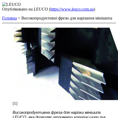
Опублiковано на
LEUCO
(
https://www.leuco.com.ua
)
Головна
> Високопродуктивні фрези для нарізання мінішипа
[1]
Високопродуктивна фреза для нарізки мінішипа 
LEUCO, яка дозволяє отримати короткі шипи та 