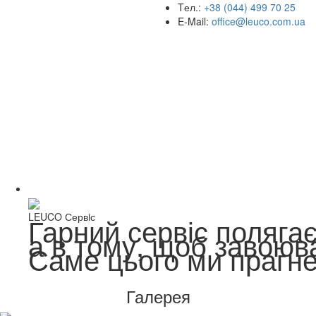
Tел.:
+38 (044) 499 70 25
E-Mail:
office@leuco.com.ua
LEUCO Сервiс
Гарний сервіс полягає
а в тому, щоб завоюв
Саме цього ми прагн
Галерея