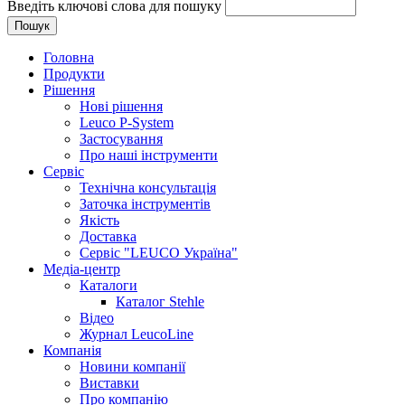
Введіть ключові слова для пошуку
Головна
Продукти
Рішення
Нові рішення
Leuco P-System
Застосування
Про наші інструменти
Сервіс
Технічна консультація
Заточка інструментів
Якість
Доставка
Сервiс "LEUCO Україна"
Медіа-центр
Каталоги
Каталог Stehle
Відео
Журнал LeucoLine
Компанія
Новини компанії
Виставки
Про компанію