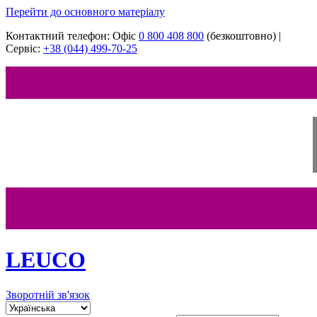
Перейти до основного матеріалу
Контактний телефон:
Офіс
‎0 800 408 800
(безкоштовно)
|
Сервіс:
+38 (044) 499-70-25
LEUCO
Зворотній зв'язок