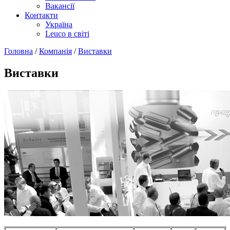
Вакансії
Контакти
Україна
Leuco в світі
Головна
/
Компанія
/
Виставки
Виставки