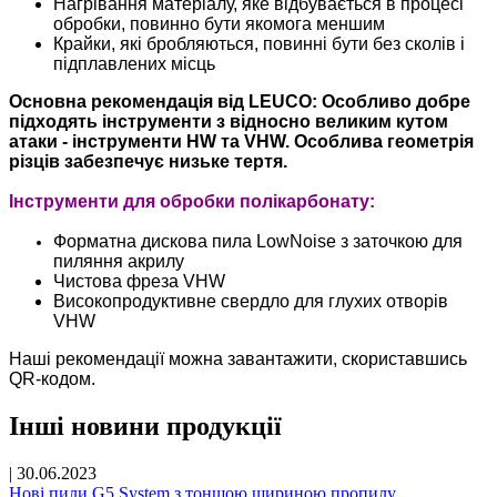
Нагрівання матеріалу, яке відбувається в процесі
обробки, повинно бути якомога меншим
Крайки, які бробляються, повинні бути без сколів і
підплавлених місць
Основна рекомендація від LEUCO: Особливо добре
підходять інструменти з відносно великим кутом
атаки - інструменти HW та VHW. Особлива геометрія
різців забезпечує низьке тертя.
Інструменти для обробки полікарбонату:
Форматна дискова пила LowNoise з заточкою для
пиляння акрилу
Чистова фреза VHW
Високопродуктивне свердло для глухих отворів
VHW
Наші рекомендації можна завантажити, скориставшись
QR-кодом.
Інші новини продукції
|
30.06.2023
Нові пили G5 System з тоншою шириною пропилу