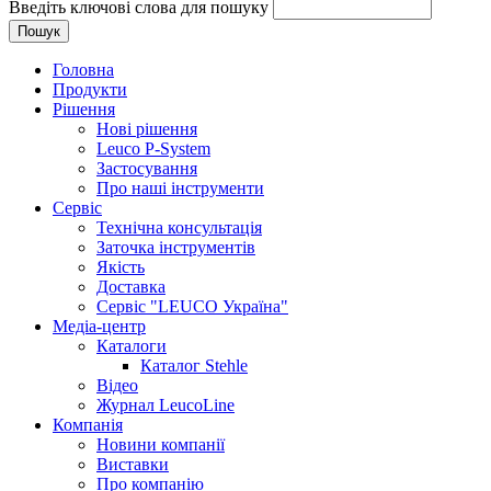
Введіть ключові слова для пошуку
Головна
Продукти
Рішення
Нові рішення
Leuco P-System
Застосування
Про наші інструменти
Сервіс
Технічна консультація
Заточка інструментів
Якість
Доставка
Сервiс "LEUCO Україна"
Медіа-центр
Каталоги
Каталог Stehle
Відео
Журнал LeucoLine
Компанія
Новини компанії
Виставки
Про компанію