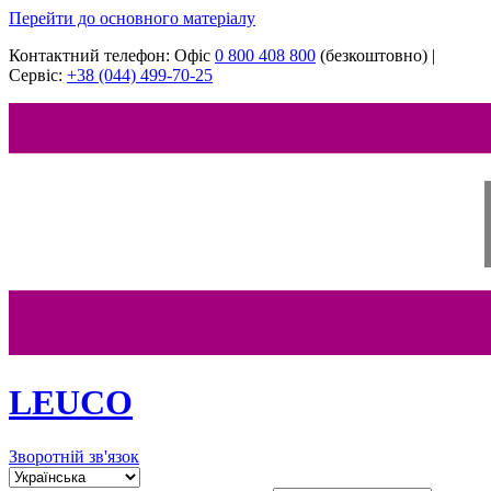
Перейти до основного матеріалу
Контактний телефон:
Офіс
‎0 800 408 800
(безкоштовно)
|
Сервіс:
+38 (044) 499-70-25
LEUCO
Зворотній зв'язок