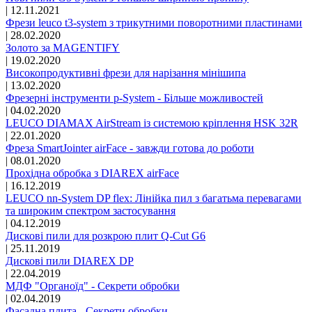
|
12.11.2021
Фрези leuco t3-system з трикутними поворотними пластинами
|
28.02.2020
Золото за MAGENTIFY
|
19.02.2020
Високопродуктивні фрези для нарізання мінішипа
|
13.02.2020
Фрезерні інструменти p-System - Більше можливостей
|
04.02.2020
LEUCO DIAMAX AirStream із системою кріплення HSK 32R
|
22.01.2020
Фреза SmartJointer airFace - завжди готова до роботи
|
08.01.2020
Прохідна обробка з DIAREX airFace
|
16.12.2019
LEUCO nn-System DP flex: Лінійка пил з багатьма перевагами
та широким спектром застосування
|
04.12.2019
Дискові пили для розкрою плит Q-Cut G6
|
25.11.2019
Дискові пили DIAREX DP
|
22.04.2019
МДФ "Органоїд" - Секрети обробки
|
02.04.2019
Фасадна плита - Секрети обробки