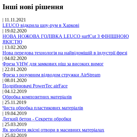
Інші нові рішення
|
11.11.2021
LEUCO відкрила шоу-рум в Харкові
|
19.02.2020
НОВА НОЖОВА ГОЛІВКА LEUCO surfCut З ФІНІШНОЮ
ЯКІСТЮ
|
13.02.2020
Нова передова технологія на найвідомішій в індустрії фрезі
|
04.02.2020
Фреза VHW для замкових ніш за високих вимог
|
22.01.2020
Фреза з розумним відводом стружки AirStream
|
08.01.2020
Подрібнювачі PowerTec airFace
|
04.12.2019
Обробка композитних матеріалів
|
25.11.2019
Чиста обробка пластикових матеріалів
|
19.04.2019
Легкий бетон - Секрети обробки
|
25.03.2019
Як зробити якісні отвори в масивних матеріалах
|
25.02.2019