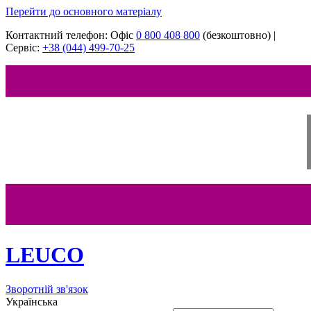
Перейти до основного матеріалу
Контактний телефон:
Офіс
‎0 800 408 800
(безкоштовно)
|
Сервіс:
+38 (044) 499-70-25
LEUCO
Зворотній зв'язок
Українська